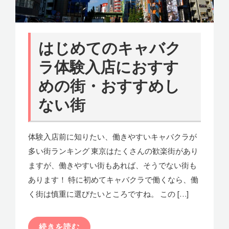
はじめてのキャバク
ラ体験入店におすす
めの街・おすすめし
ない街
体験入店前に知りたい、働きやすいキャバクラが
多い街ランキング 東京はたくさんの歓楽街があり
ますが、働きやすい街もあれば、そうでない街も
あります！ 特に初めてキャバクラで働くなら、働
く街は慎重に選びたいところですね。 この […]
続きを読む