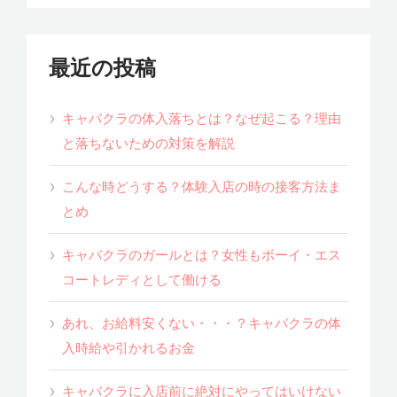
最近の投稿
キャバクラの体入落ちとは？なぜ起こる？理由
と落ちないための対策を解説
こんな時どうする？体験入店の時の接客方法ま
とめ
キャバクラのガールとは？女性もボーイ・エス
コートレディとして働ける
あれ、お給料安くない・・・？キャバクラの体
入時給や引かれるお金
キャバクラに入店前に絶対にやってはいけない