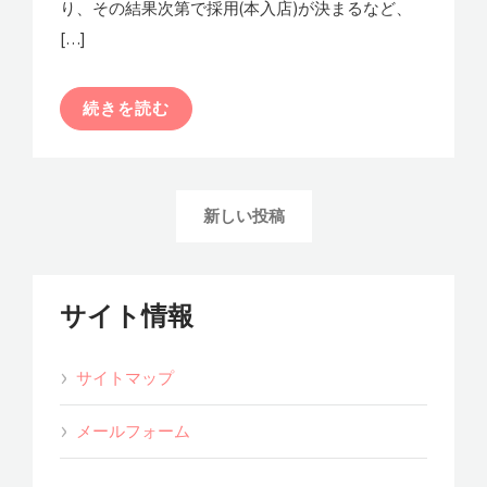
り、その結果次第で採用(本入店)が決まるなど、
[…]
続きを読む
新しい投稿
サイト情報
サイトマップ
メールフォーム