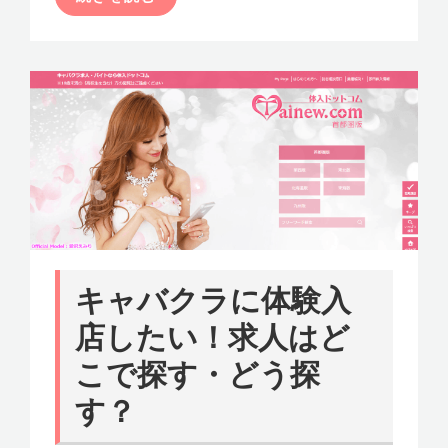
キャバクラに体験入
店したい！求人はど
こで探す・どう探
す？