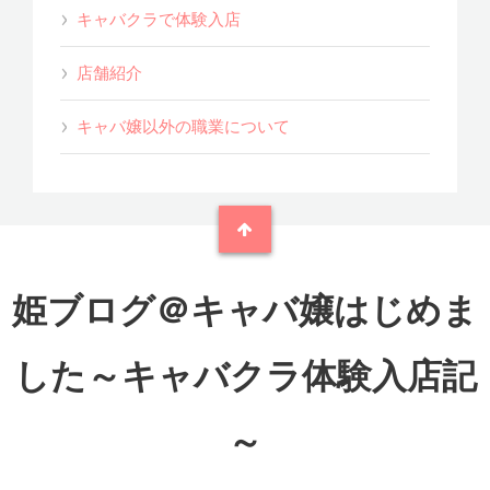
キャバクラで体験入店
店舗紹介
キャバ嬢以外の職業について
姫ブログ＠キャバ嬢はじめま
した～キャバクラ体験入店記
～