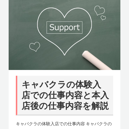
ラ体験入
g
a
店記～
t
i
o
n
キャバクラの体験入
店での仕事内容と本入
店後の仕事内容を解説
キャバクラの体験入店での仕事内容 キャバクラの