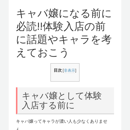
ラ体験入
g
a
キャバ嬢になる前に
店記～
t
必読!!体験入店の前
i
o
に話題やキャラを考
n
えておこう
目次
[
非表示
]
キャバ嬢として体験
入店する前に
キャバ嬢ってキャラが濃い人も少なくありませ
ん。