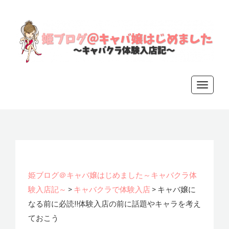
姫ブログ
T
o
＠キャバ
g
g
嬢はじめ
l
e
ました～
n
姫ブログ＠キャバ嬢はじめました～キャバクラ体
a
験入店記～
>
キャバクラで体験入店
>
キャバ嬢に
キャバク
v
なる前に必読!!体験入店の前に話題やキャラを考え
i
ておこう