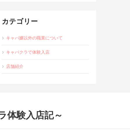
カテゴリー
キャバ嬢以外の職業について
キャバクラで体験入店
店舗紹介
ラ体験入店記～