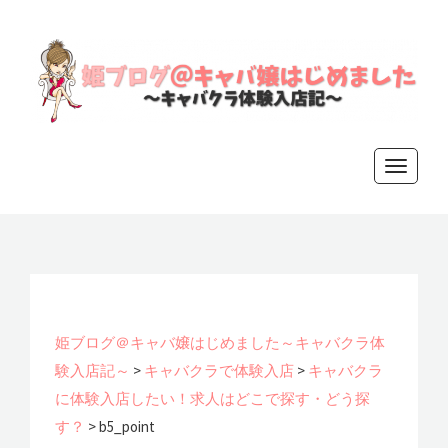
姫ブログ
T
o
＠キャバ
g
g
嬢はじめ
l
e
ました～
n
姫ブログ＠キャバ嬢はじめました～キャバクラ体
a
験入店記～
>
キャバクラで体験入店
>
キャバクラ
キャバク
v
に体験入店したい！求人はどこで探す・どう探
i
す？
>
b5_point