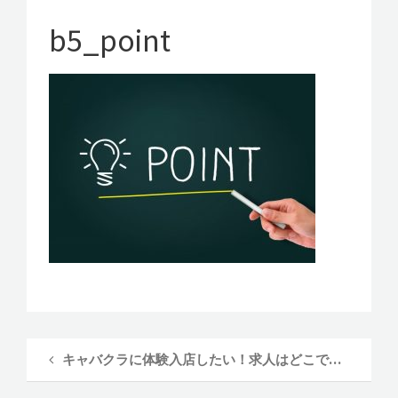
ラ体験入
g
a
b5_point
店記～
t
i
o
n
キャバクラに体験入店したい！求人はどこで探す・どう探す？