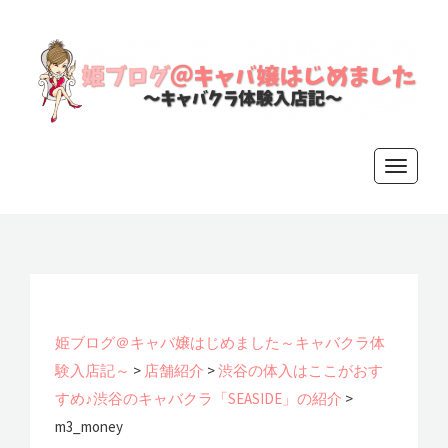
姫ブログ
T
o
＠キャバ
g
g
嬢はじめ
l
e
ました～
n
姫ブログ＠キャバ嬢はじめました～キャバクラ体
a
験入店記～
>
店舗紹介
>
渋谷の体入はここがおす
キャバク
v
すめ♪渋谷のキャバクラ「SEASIDE」の紹介
>
i
m3_money