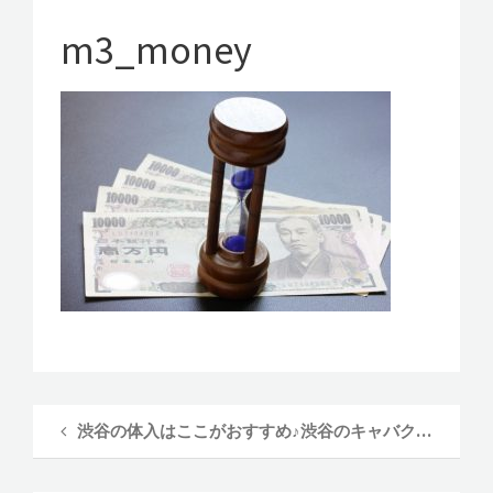
ラ体験入
g
a
m3_money
店記～
t
i
o
n
渋谷の体入はここがおすすめ♪渋谷のキャバクラ「SEASIDE」の紹介