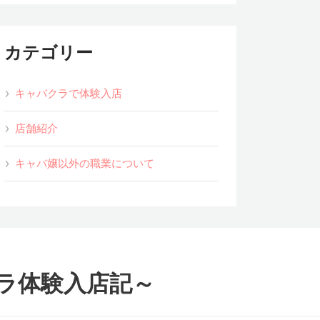
カテゴリー
キャバクラで体験入店
店舗紹介
キャバ嬢以外の職業について
ラ体験入店記～