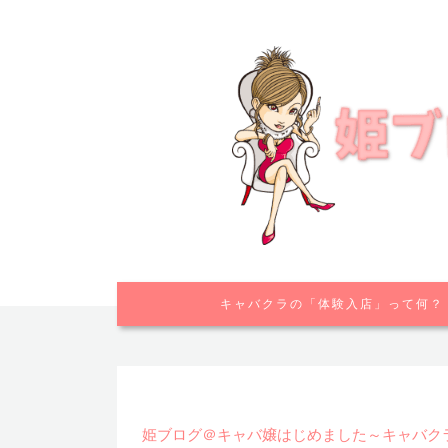
キャバクラの「体験入店」って何？
姫ブログ＠キャバ嬢はじめました～キャバク