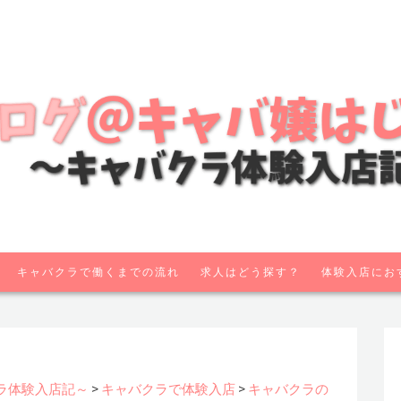
姫ブログ
キャバクラで働くまでの流れ
求人はどう探す？
体験入店にお
めました
験
ラ体験入店記～
>
キャバクラで体験入店
>
キャバクラの